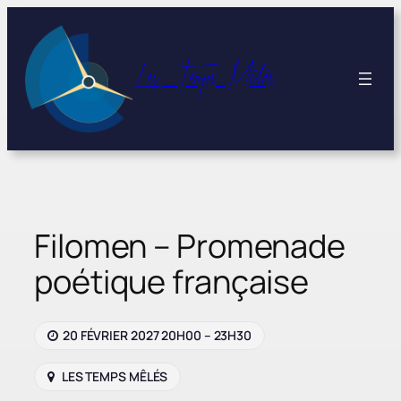
Aller
au
contenu
Les Temps Mêlés
Filomen – Promenade
poétique française
20 FÉVRIER 2027 20H00 – 23H30
LES TEMPS MÊLÉS