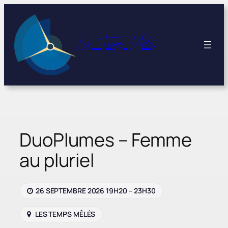
Aller
au
contenu
Les Temps Mêlés
DuoPlumes – Femme
au pluriel
26 SEPTEMBRE 2026 19H20 – 23H30
LES TEMPS MÊLÉS